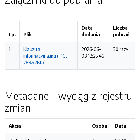
Data
Liczba
Lp.
Plik
dodania
pobrań
1
Klauzula
2026-06-
30 razy
informacyjna.jpg (JPG,
03 12:25:46
769.97Kb)
Metadane - wyciąg z rejestru
zmian
Akcja
Osoba
Data