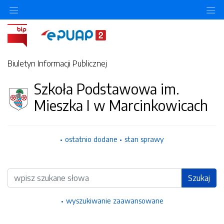
Ukryj/pokaż menu przedmiotowe
Uk
Biuletyn Informacji Publicznej
Szkoła Podstawowa im.
Mieszka I w Marcinkowicach
ostatnio dodane
stan sprawy
Wyszukiwarka
Szukaj
wyszukiwanie zaawansowane