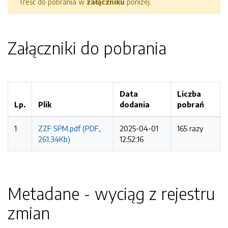
Treść do pobrania w
załączniku
poniżej.
Załączniki do pobrania
Data
Liczba
Lp.
Plik
dodania
pobrań
1
ZZF SPM.pdf (PDF,
2025-04-01
165 razy
261.34Kb)
12:52:16
Metadane - wyciąg z rejestru
zmian